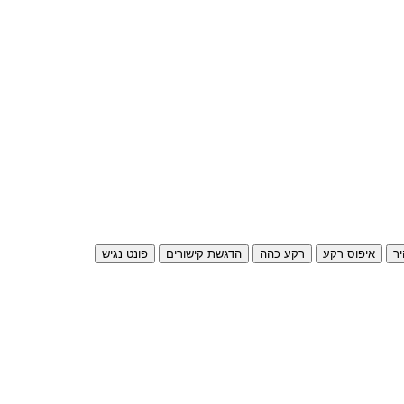
ר
איפוס רקע
רקע כהה
הדגשת קישורים
פונט נגיש